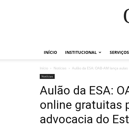
INÍCIO
INSTITUCIONAL
SERVIÇOS
Início
Notícias
Aulão da ESA: OAB-AM lança aulas o
Notícias
Aulão da ESA: O
online gratuitas 
advocacia do Es