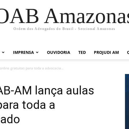
OAB Amazona
Ordem dos Advogados do Brasil - Seccional Amazonas
IMPRENSA
OUVIDORIA
TED
PROJUDI AM
nline gratuitas para toda a advocacia...
AB-AM lança aulas
para toda a
tado