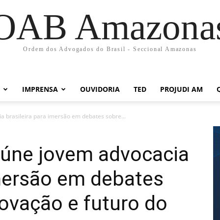
OAB Amazona
Ordem dos Advogados do Brasil - Seccional Amazonas
IMPRENSA
OUVIDORIA
TED
PROJUDI AM
 brasileira para imersão em debates sobre...
úne jovem advocacia
imersão em debates
novação e futuro do