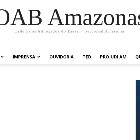
OAB Amazona
Ordem dos Advogados do Brasil - Seccional Amazonas
IMPRENSA
OUVIDORIA
TED
PROJUDI AM
Q