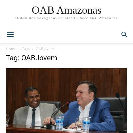
OAB Amazonas
Ordem dos Advogados do Brasil - Seccional Amazonas
Home
Tags
OABJovem
Tag: OABJovem