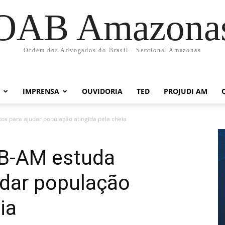
OAB Amazona
Ordem dos Advogados do Brasil - Seccional Amazonas
IMPRENSA
OUVIDORIA
TED
PROJUDI AM
s para ajudar população atingida pela cheia
B-AM estuda
udar população
ia