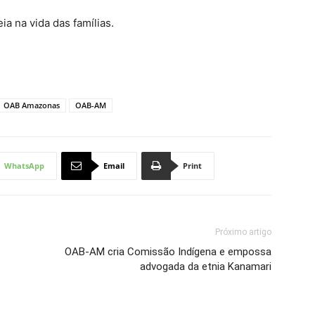
a na vida das famílias.
OAB Amazonas
OAB-AM
WhatsApp
Email
Print
Próximo artigo
OAB-AM cria Comissão Indígena e empossa
advogada da etnia Kanamari