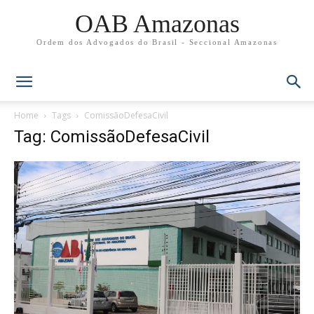
OAB Amazonas
Ordem dos Advogados do Brasil - Seccional Amazonas
Home
Tags
ComissãoDefesaCivil
Tag: ComissãoDefesaCivil