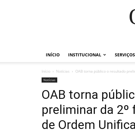
INÍCIO
INSTITUCIONAL
SERVIÇOS
Início
Notícias
OAB torna público o resultado preli
Notícias
OAB torna públic
preliminar da 2º
de Ordem Unific