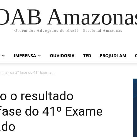
OAB Amazona
Ordem dos Advogados do Brasil - Seccional Amazonas
IMPRENSA
OUVIDORIA
TED
PROJUDI AM
minar da 2º fase do 41º Exame...
o o resultado
 fase do 41º Exame
ado