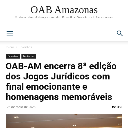
OAB Amazonas
Ordem dos Advogados do Brasil - Seccional Amazonas
Início
Eventos
Eventos
Notícias
OAB-AM encerra 8ª edição
dos Jogos Jurídicos com
final emocionante e
homenagens memoráveis
23 de maio de 2023
434