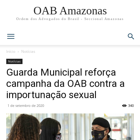
OAB Amazonas
Ordem dos Advogados do Brasil - Seccional Amazonas
Início
Notícias
Notícias
Guarda Municipal reforça
campanha da OAB contra a
importunação sexual
1 de setembro de 2020
340