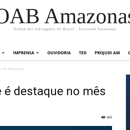
OAB Amazona
Ordem dos Advogados do Brasil - Seccional Amazonas
IMPRENSA
OUVIDORIA
TED
PROJUDI AM
s da Advocacia
e é destaque no mês
660