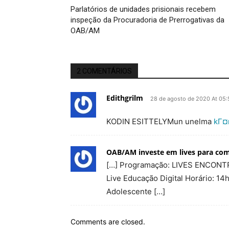
Parlatórios de unidades prisionais recebem
inspeção da Procuradoria de Prerrogativas da
OAB/AM
2 COMENTÁRIOS
Edithgrilm
28 de agosto de 2020 At 05:
KODIN ESITTELYMun unelma
kГ¤
OAB/AM investe em lives para co
[…] Programação: LIVES ENCONTR
Live Educação Digital Horário: 1
Adolescente […]
Comments are closed.