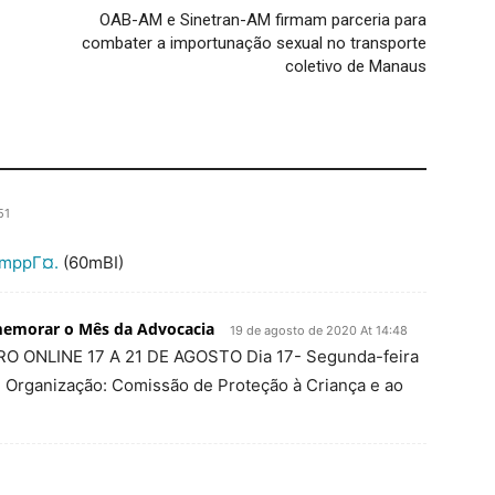
OAB-AM e Sinetran-AM firmam parceria para
combater a importunação sexual no transporte
coletivo de Manaus
51
mppГ¤.
(60mВІ)
memorar o Mês da Advocacia
19 de agosto de 2020 At 14:48
O ONLINE 17 A 21 DE AGOSTO Dia 17- Segunda-feira
4h Organização: Comissão de Proteção à Criança e ao