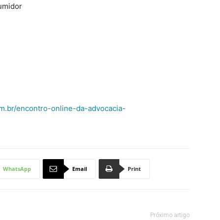
umidor
m.br/encontro-online-da-advocacia-
WhatsApp
Email
Print
Próximo artigo