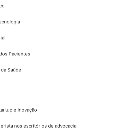
ico
Tecnologia
ial
dos Pacientes
e da Saúde
tartup e Inovação
rista nos escritórios de advocacia