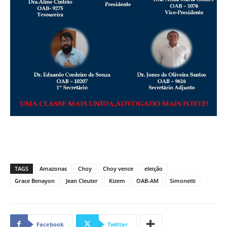
TAGS
Amazonas
Choy
Choy vence
eleição
Grace Benayon
Jean Cleuter
Kizem
OAB-AM
Simonetti
Facebook
Twitter