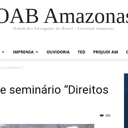
OAB Amazona
Ordem dos Advogados do Brasil - Seccional Amazonas
IMPRENSA
OUVIDORIA
TED
PROJUDI AM
os e Mulheres”
seminário “Direitos
336