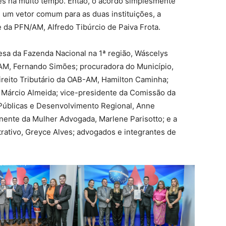
ões há muito tempo. Então, o acordo simplesmente
é um vetor comum para as duas instituições, a
 da PFN/AM, Alfredo Tibúrcio de Paiva Frota.
sa da Fazenda Nacional na 1ª região, Wáscelys
AM, Fernando Simões; procuradora do Município,
reito Tributário da OAB-AM, Hamilton Caminha;
 Márcio Almeida; vice-presidente da Comissão da
 Públicas e Desenvolvimento Regional, Anne
ente da Mulher Advogada, Marlene Parisotto; e a
rativo, Greyce Alves; advogados e integrantes de