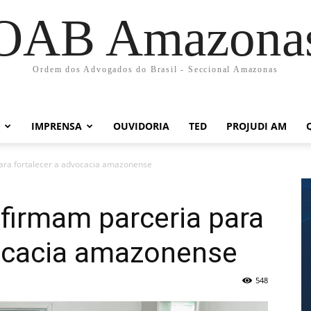
OAB Amazona
Ordem dos Advogados do Brasil - Seccional Amazonas
IMPRENSA
OUVIDORIA
TED
PROJUDI AM
ra fortalecer a advocacia amazonense
irmam parceria para
vocacia amazonense
548