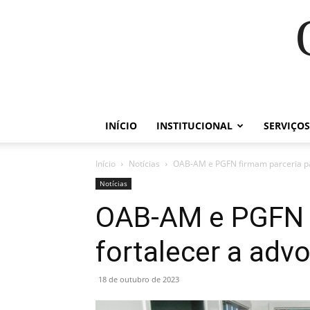
INÍCIO
INSTITUCIONAL
SERVIÇOS
Início
Notícias
OAB-AM e PGFN firmam parceria pa
Notícias
OAB-AM e PGFN f
fortalecer a ad
18 de outubro de 2023