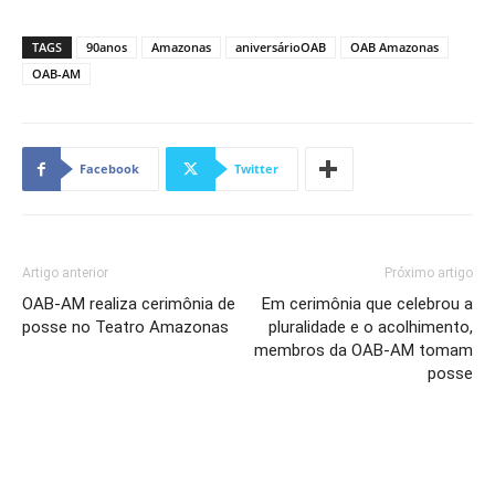
TAGS
90anos
Amazonas
aniversárioOAB
OAB Amazonas
OAB-AM
Facebook
Twitter
Artigo anterior
Próximo artigo
OAB-AM realiza cerimônia de
Em cerimônia que celebrou a
posse no Teatro Amazonas
pluralidade e o acolhimento,
membros da OAB-AM tomam
posse