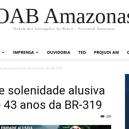
OAB Amazona
Ordem dos Advogados do Brasil - Seccional Amazonas
IMPRENSA
OUVIDORIA
TED
PROJUDI AM
 ao aniversário de 43 anos da BR-319
solenidade alusiva
e 43 anos da BR-319
200