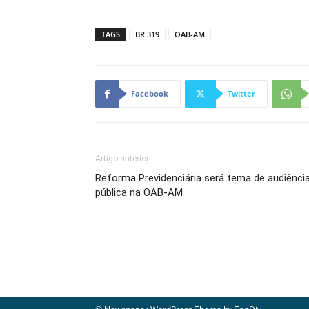
TAGS
BR 319
OAB-AM
Facebook
Twitter
Artigo anterior
Reforma Previdenciária será tema de audiênci
pública na OAB-AM