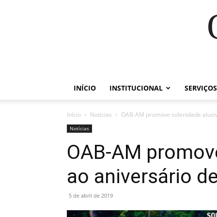
INÍCIO
INSTITUCIONAL
SERVIÇOS
Início
Notícias
OAB-AM promove solenidade alusiva
Notícias
OAB-AM promove 
ao aniversário d
5 de abril de 2019