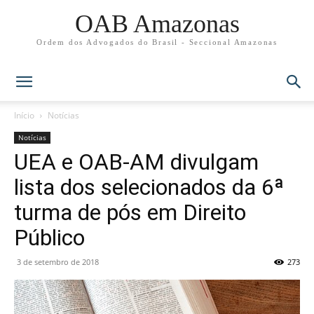
OAB Amazonas
Ordem dos Advogados do Brasil - Seccional Amazonas
Início
Notícias
Notícias
UEA e OAB-AM divulgam
lista dos selecionados da 6ª
turma de pós em Direito
Público
3 de setembro de 2018
273