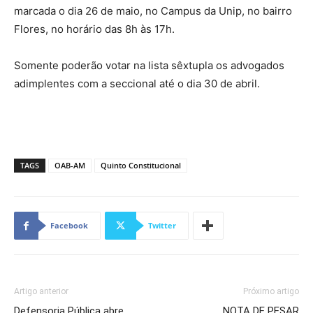
marcada o dia 26 de maio, no Campus da Unip, no bairro
Flores, no horário das 8h às 17h.
Somente poderão votar na lista sêxtupla os advogados
adimplentes com a seccional até o dia 30 de abril.
TAGS
OAB-AM
Quinto Constitucional
Facebook
Twitter
Artigo anterior
Próximo artigo
Defensoria Pública abre
NOTA DE PESAR