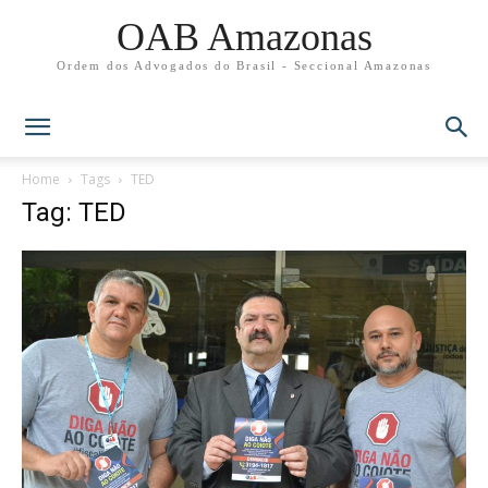
OAB Amazonas
Ordem dos Advogados do Brasil - Seccional Amazonas
Home
Tags
TED
Tag: TED