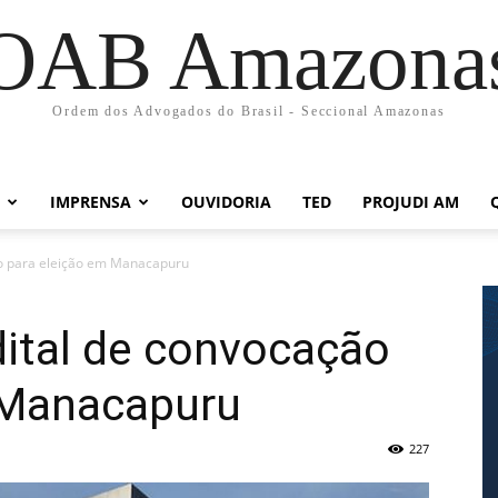
OAB Amazona
Ordem dos Advogados do Brasil - Seccional Amazonas
IMPRENSA
OUVIDORIA
TED
PROJUDI AM
o para eleição em Manacapuru
ital de convocação
 Manacapuru
227