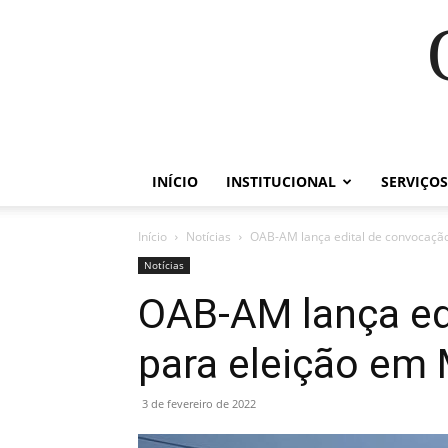
INÍCIO
INSTITUCIONAL
SERVIÇOS
Início
Notícias
OAB-AM lança edital de convocaçã
Notícias
OAB-AM lança ed
para eleição em
3 de fevereiro de 2022