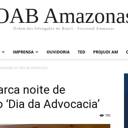
OAB Amazona
Ordem dos Advogados do Brasil - Seccional Amazonas
IMPRENSA
OUVIDORIA
TED
PROJUDI AM
emoração ao ‘Dia da Advocacia’
arca noite de
‘Dia da Advocacia’
795