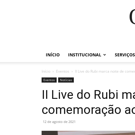
INÍCIO
INSTITUCIONAL
SERVIÇOS
Início
Eventos
II Live do Rubi marca noite de com
Eventos
Notícias
II Live do Rubi m
comemoração ao 
12 de agosto de 2021