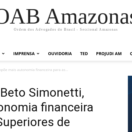
OAB Amazona
Ordem dos Advogados do Brasil - Seccional Amazonas
IMPRENSA
OUVIDORIA
TED
PROJUDI AM
opõe mais autonomia financeira para as...
 Beto Simonetti,
onomia financeira
Superiores de