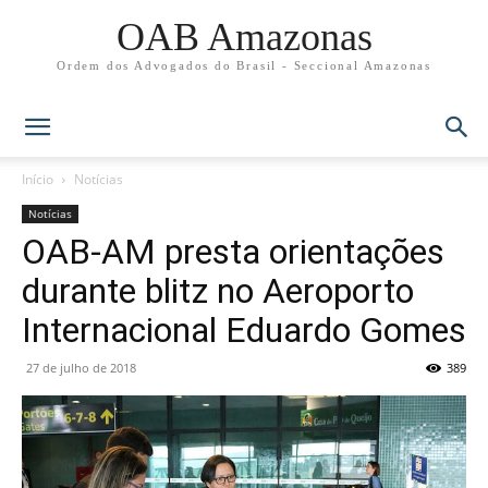
OAB Amazonas
Ordem dos Advogados do Brasil - Seccional Amazonas
Início
Notícias
Notícias
OAB-AM presta orientações
durante blitz no Aeroporto
Internacional Eduardo Gomes
27 de julho de 2018
389